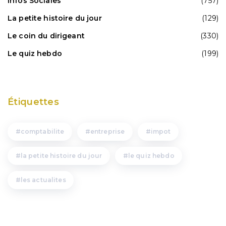
Infos Sociales
(757)
La petite histoire du jour
(129)
Le coin du dirigeant
(330)
Le quiz hebdo
(199)
Étiquettes
comptabilite
entreprise
impot
la petite histoire du jour
le quiz hebdo
les actualites