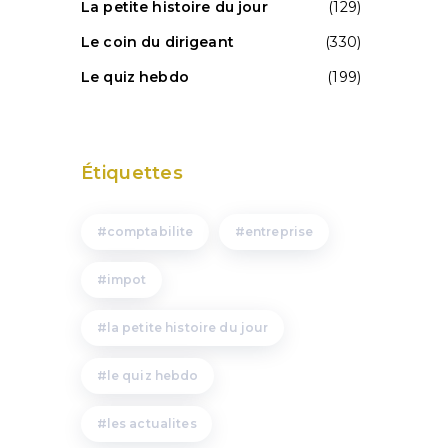
La petite histoire du jour
(129)
Le coin du dirigeant
(330)
Le quiz hebdo
(199)
Étiquettes
comptabilite
entreprise
impot
la petite histoire du jour
le quiz hebdo
les actualites