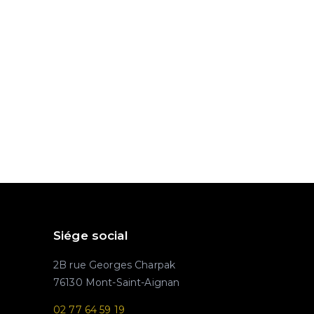
Siége social
2B rue Georges Charpak
76130 Mont-Saint-Aignan
02 77 64 59 19