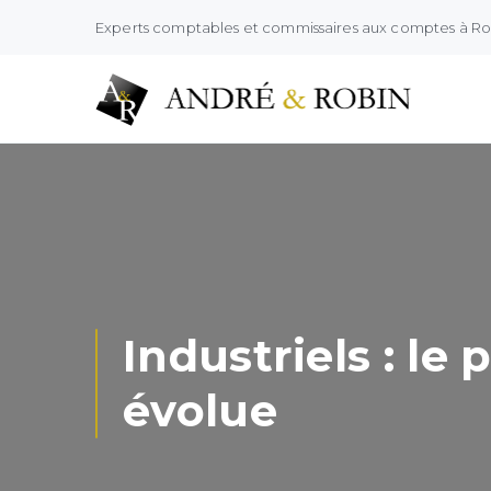
Experts comptables et commissaires aux comptes à R
Industriels : l
évolue