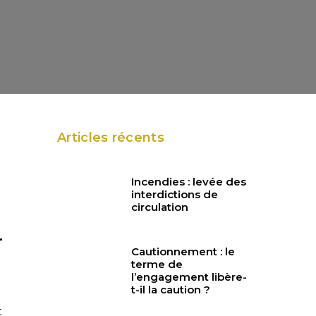
Articles récents
Incendies : levée des
interdictions de
circulation
r
Cautionnement : le
terme de
l’engagement libère-
t-il la caution ?
t