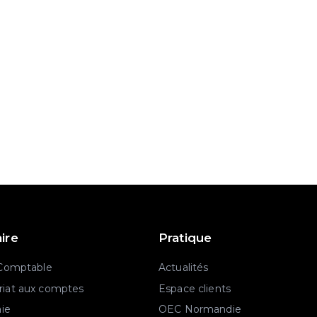
aire
Pratique
 Comptable
Actualités
iat aux comptes
Espace clients
aie
OEC Normandie