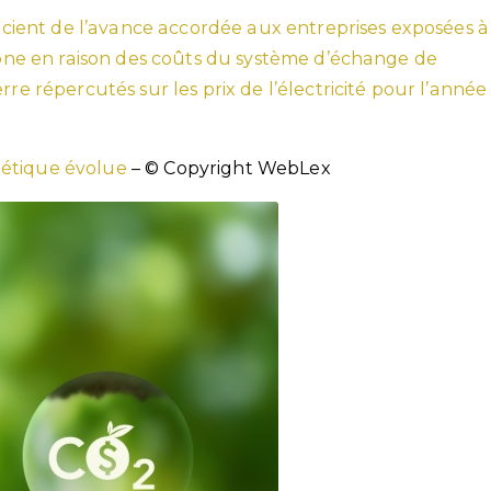
fficient de l’avance accordée aux entreprises exposées à
rbone en raison des coûts du système d’échange de
rre répercutés sur les prix de l’électricité pour l’année
gétique évolue
– © Copyright WebLex