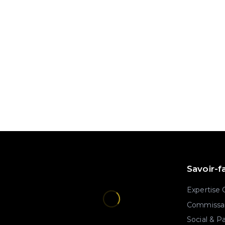
Savoir-f
Expertise
Commissar
Social & P