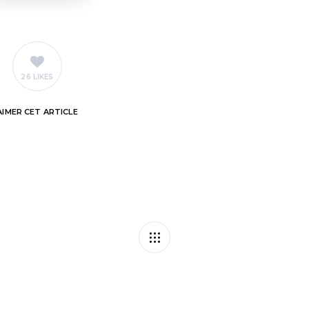
26 LIKES
AIMER
CET ARTICLE
PAC : des dérogatio
nible ?