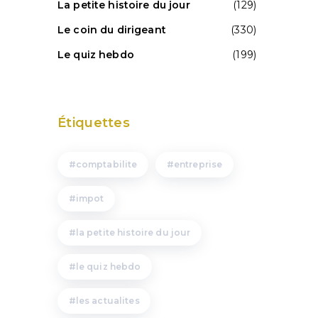
La petite histoire du jour
(129)
Le coin du dirigeant
(330)
Le quiz hebdo
(199)
Étiquettes
comptabilite
entreprise
impot
la petite histoire du jour
le quiz hebdo
les actualites