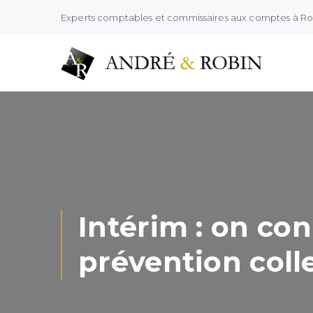
Experts comptables et commissaires aux comptes à R
Intérim : on con
prévention colle