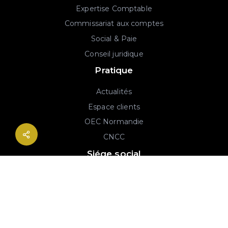
Expertise Comptable
Commissariat aux comptes
Social & Paie
Conseil juridique
Pratique
Actualités
Espace clients
OEC Normandie
CNCC
Siége social
2B rue Georges Charpak
76130 Mont-Saint-Aignan
02 77 64 59 19