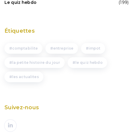
Le quiz hebdo
(199)
Étiquettes
comptabilite
entreprise
impot
la petite histoire du jour
le quiz hebdo
les actualites
Suivez-nous