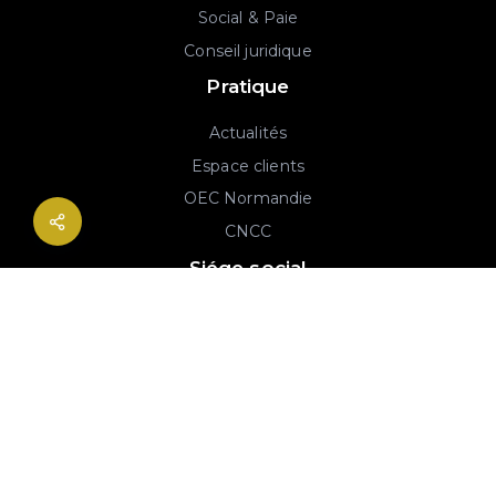
Social & Paie
Conseil juridique
Pratique
Actualités
Espace clients
OEC Normandie
CNCC
Siége social
2B rue Georges Charpak
76130 Mont-Saint-Aignan
02 77 64 59 19