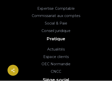
Expertise Comptable
Commissariat aux comptes
Social & Paie
Conseil juridique
Pratique
Actualités
Espace clients
OEC Normandie
CNCC
Siége social
2B rue Georges Charpak
76130 Mont-Saint-Aignan
02 77 64 59 19