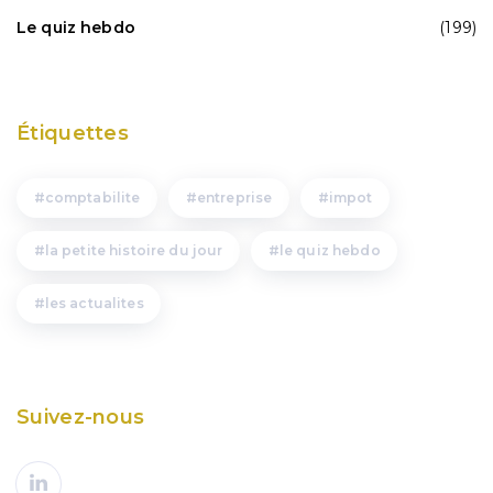
Le quiz hebdo
(199)
Étiquettes
comptabilite
entreprise
impot
la petite histoire du jour
le quiz hebdo
les actualites
Suivez-nous