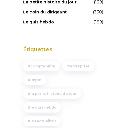
La petite histoire du jour
(129)
Le coin du dirigeant
(330)
Le quiz hebdo
(199)
Étiquettes
comptabilite
entreprise
impot
la petite histoire du jour
le quiz hebdo
x
les actualites