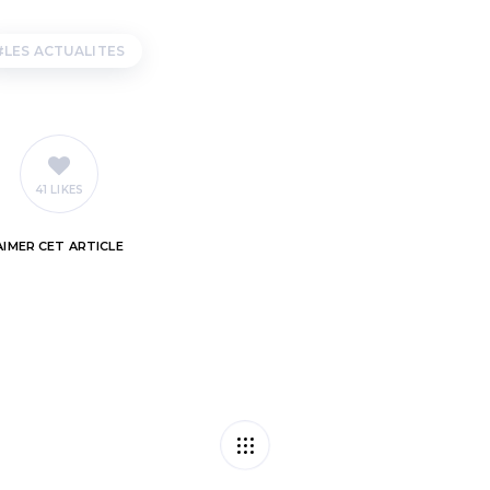
LES ACTUALITES
41 LIKES
AIMER
CET ARTICLE
s individuelles : ne
Enc
e) !