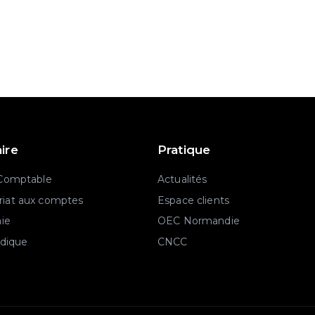
aire
Pratique
 Comptable
Actualités
iat aux comptes
Espace clients
aie
OEC Normandie
idique
CNCC