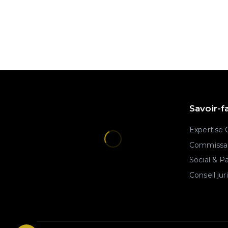
Savoir-f
Expertise
Commissar
Social & P
Conseil jur