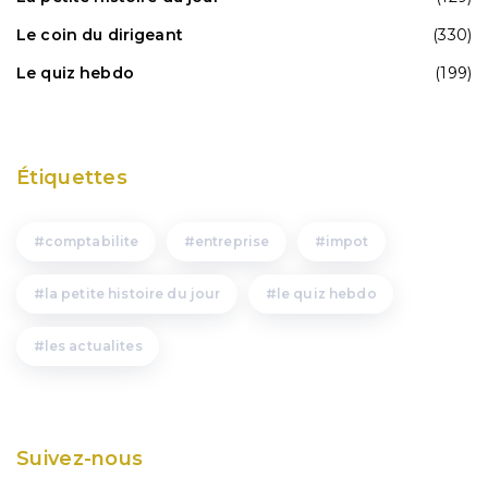
Le coin du dirigeant
(330)
Le quiz hebdo
(199)
Étiquettes
comptabilite
entreprise
impot
la petite histoire du jour
le quiz hebdo
les actualites
Suivez-nous