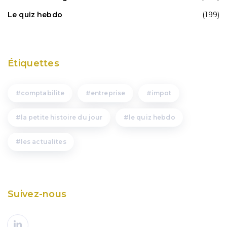
Le quiz hebdo
(199)
Étiquettes
comptabilite
entreprise
impot
la petite histoire du jour
le quiz hebdo
les actualites
Suivez-nous