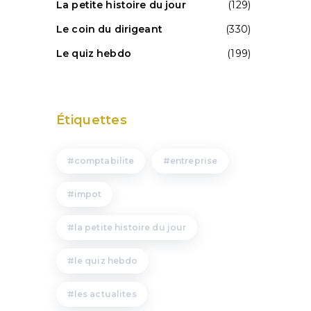
La petite histoire du jour
(129)
e
Le coin du dirigeant
(330)
Le quiz hebdo
(199)
Étiquettes
comptabilite
entreprise
impot
la petite histoire du jour
le quiz hebdo
les actualites