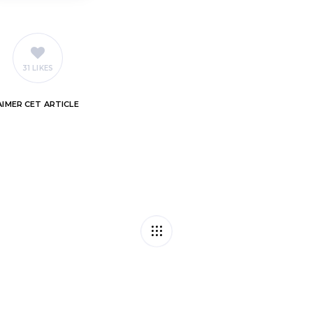
31 LIKES
AIMER
CET ARTICLE
eut vendre sa maison
Mise en demeur