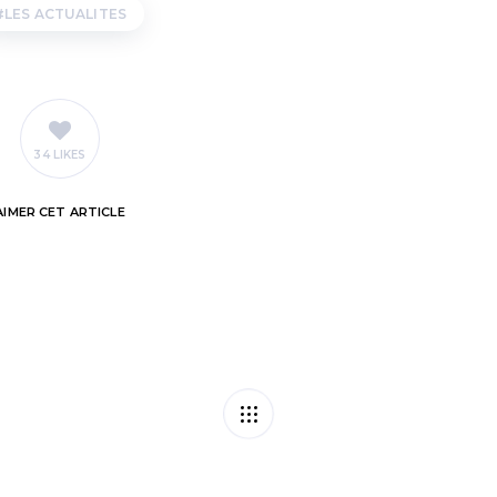
LES ACTUALITES
34 LIKES
AIMER
CET ARTICLE
Un guichet d’aide 
t : qui participe ?