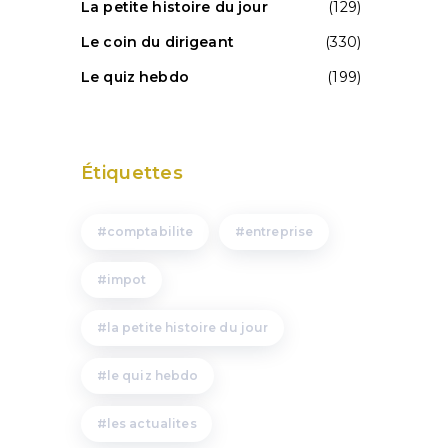
La petite histoire du jour
(129)
Le coin du dirigeant
(330)
e
Le quiz hebdo
(199)
Étiquettes
comptabilite
entreprise
impot
la petite histoire du jour
le quiz hebdo
les actualites