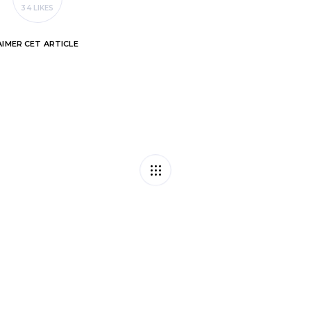
34 LIKES
AIMER
CET ARTICLE
ge des occupations
Pac
on en sait plus !