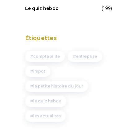
Le quiz hebdo
(199)
Étiquettes
comptabilite
entreprise
impot
la petite histoire du jour
le quiz hebdo
les actualites