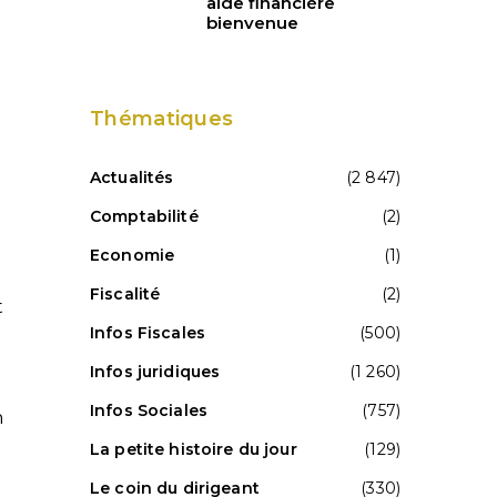
aide financière
bienvenue
Thématiques
Actualités
(2 847)
Comptabilité
(2)
Economie
(1)
Fiscalité
(2)
t
Infos Fiscales
(500)
Infos juridiques
(1 260)
Infos Sociales
(757)
n
La petite histoire du jour
(129)
Le coin du dirigeant
(330)