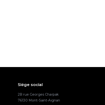
Siége social
2B rue Georges Charpak
76130 Mont-Saint-Aignan