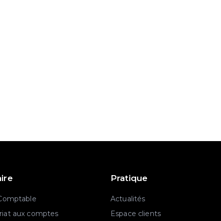
aire
Pratique
 Comptable
Actualités
iat aux comptes
Espace clients