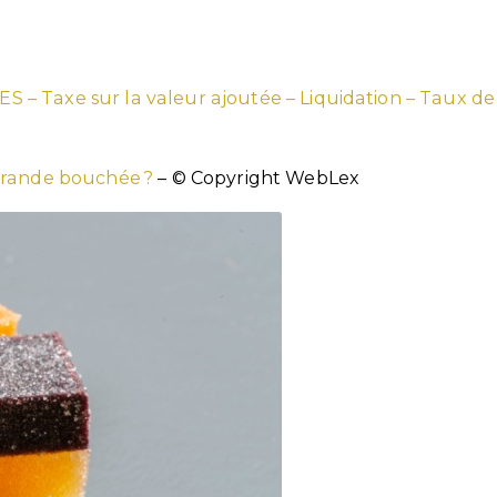
RES – Taxe sur la valeur ajoutée – Liquidation – Taux de
 grande bouchée ?
– © Copyright WebLex