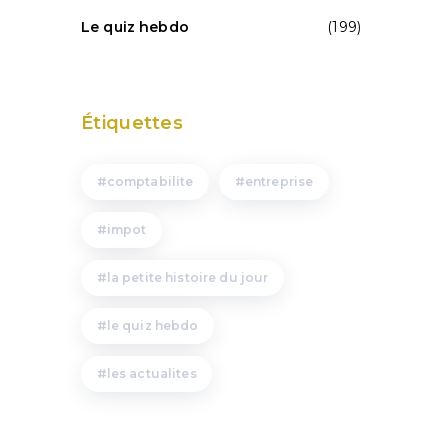
Le quiz hebdo
(199)
Étiquettes
comptabilite
entreprise
impot
la petite histoire du jour
le quiz hebdo
les actualites