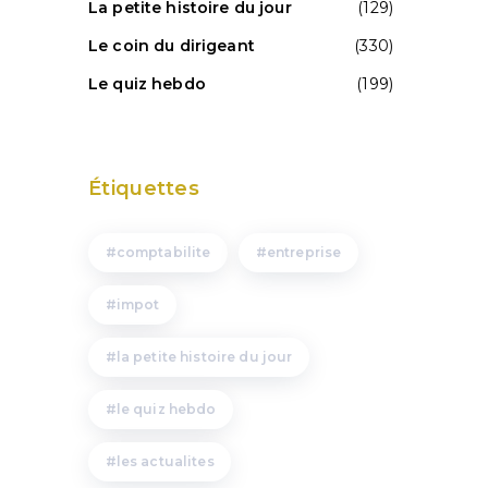
La petite histoire du jour
(129)
Le coin du dirigeant
(330)
Le quiz hebdo
(199)
Étiquettes
comptabilite
entreprise
impot
la petite histoire du jour
le quiz hebdo
les actualites