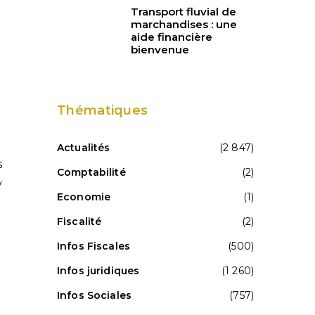
Transport fluvial de
marchandises : une
aide financière
bienvenue
Thématiques
Actualités
(2 847)
s
Comptabilité
(2)
y
Economie
(1)
Fiscalité
(2)
Infos Fiscales
(500)
Infos juridiques
(1 260)
Infos Sociales
(757)