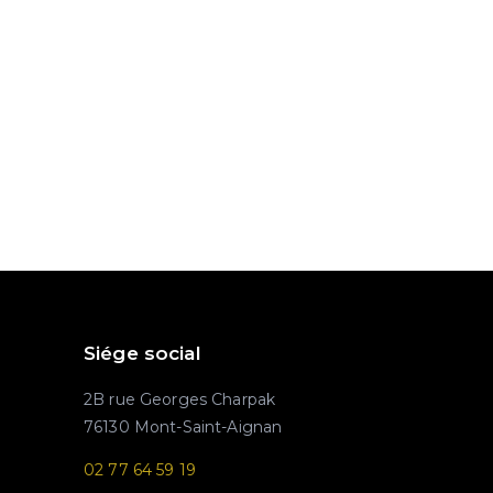
Siége social
2B rue Georges Charpak
76130 Mont-Saint-Aignan
02 77 64 59 19