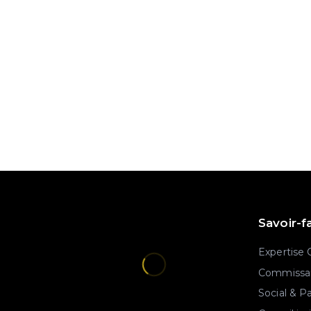
Savoir-f
Expertise
Commissar
Social & P