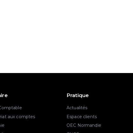
aire
Pratique
 Comptable
Actualités
iat aux comptes
Espace clients
aie
OEC Normandie