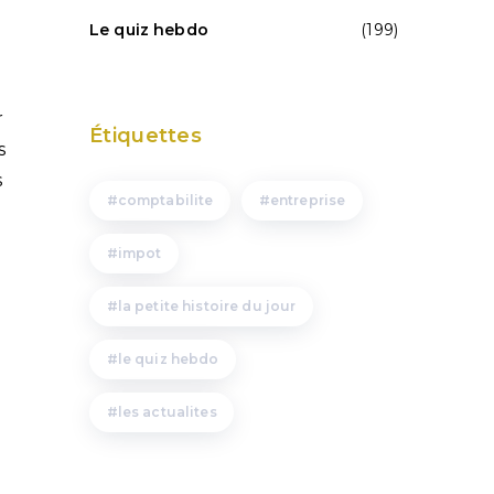
Le quiz hebdo
(199)
r
Étiquettes
s
s
comptabilite
entreprise
impot
la petite histoire du jour
le quiz hebdo
les actualites