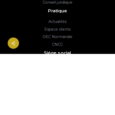
Conseil juridique
Pratique
Actualités
Espace clients
OEC Normandie
CNCC
Siége social
2B rue Georges Charpak
76130 Mont-Saint-Aignan
02 77 64 59 19