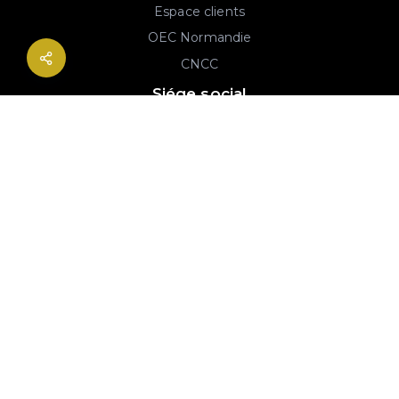
Espace clients
OEC Normandie
CNCC
Siége social
2B rue Georges Charpak
76130 Mont-Saint-Aignan
02 77 64 59 19
© 2020-2026 André & Robin SAS | RCS Rouen 779 493 443 | Conception :
Imaginactif
|
Mentions légales
|
Politique de protection des données
|
Plan du site